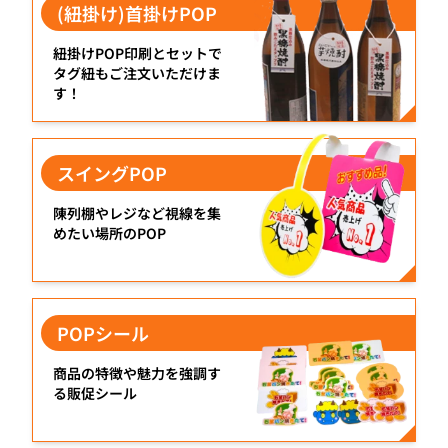
(紐掛け)首掛けPOP
紐掛けPOP印刷とセットで
タグ紐もご注文いただけま
す！
スイングPOP
陳列棚やレジなど視線を集
めたい場所のPOP
POPシール
商品の特徴や魅力を強調す
る販促シール