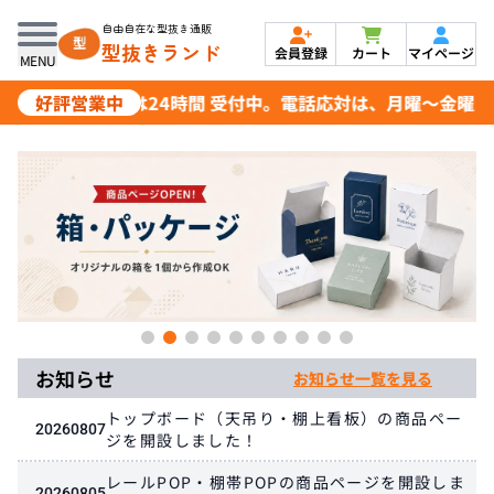
自由自在な型抜き通販
型抜きランド
会員登録
カート
マイページ
MENU
好評営業中
ご注文は24時間 受付中。電話応対は、月曜～金曜日 8:30
お知らせ
お知らせ一覧を見る
トップボード（天吊り・棚上看板）の商品ペー
20260807
ジを開設しました！
レールPOP・棚帯POPの商品ページを開設しま
20260805