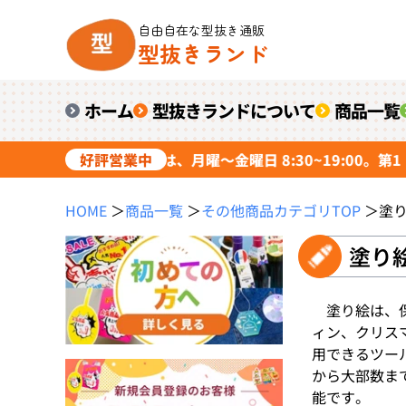
自由自在な型抜き通販
型抜きランド
ホーム
型抜きランドについて
商品一覧
受付中。電話応対は、月曜～金曜日 8:30~19:00。第1・3土曜日
好評営業中
HOME
＞
商品一覧
＞
その他商品カテゴリTOP
＞
塗
塗り
塗り絵は、保
ィン、クリス
用できるツー
から大部数ま
能です。