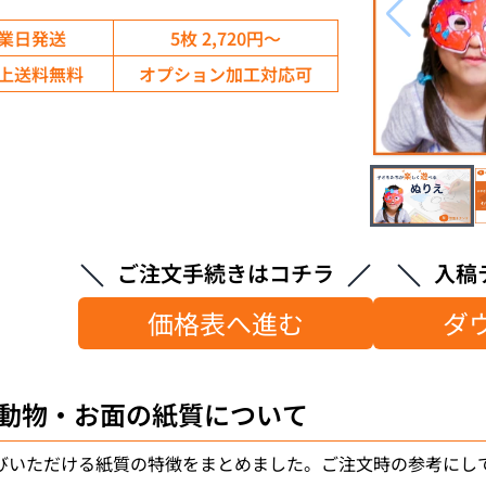
営業日発送
5枚 2,720円～
円以上送料無料
オプション加工対応可
ご注文手続きはコチラ
入稿
価格表へ進む
ダ
動物・お面
の紙質について
びいただける紙質の特徴をまとめました。ご注文時の参考にし