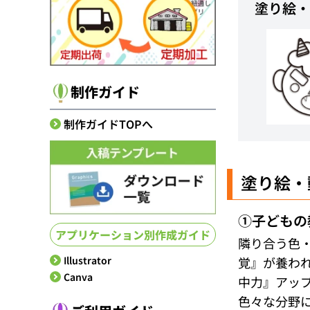
塗り絵・
制作ガイド
制作ガイドTOPへ
塗り絵・
①子どもの
アプリケーション別作成ガイド
隣り合う色
覚』が養わ
Illustrator
Canva
中力』アッ
色々な分野