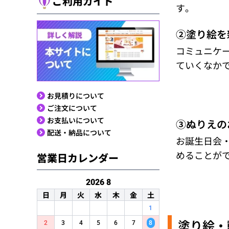
ご利用ガイド
す。
②塗り絵を
コミュニケ
ていくなか
お見積りについて
ご注文について
お支払いについて
③ぬりえの
配送・納品について
お誕生日会
めることが
営業日カレンダー
2026
8
日
月
火
水
木
金
土
1
塗り絵・
2
3
4
5
6
7
8