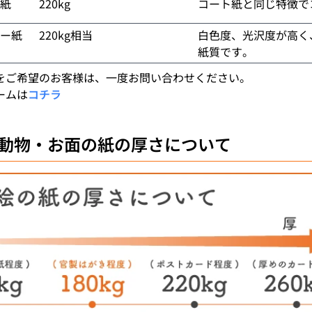
紙
220kg
コート紙と同じ特徴で
ー紙
220kg相当
白色度、光沢度が高く
紙質です。
をご希望のお客様は、一度お問い合わせください。
ームは
コチラ
動物・お面
の紙の厚さについて