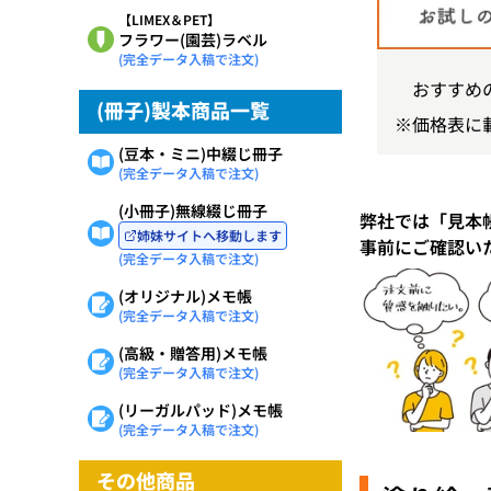
【LIMEX＆PET】
フラワー(園芸)ラベル
(完全データ入稿で注文)
おすすめの
(冊子)製本商品一覧
※価格表に
(豆本・ミニ)中綴じ冊子
(完全データ入稿で注文)
(小冊子)無線綴じ冊子
弊社では「見本
姉妹サイトへ移動します
事前にご確認い
(完全データ入稿で注文)
(オリジナル)メモ帳
(完全データ入稿で注文)
(高級・贈答用)メモ帳
(完全データ入稿で注文)
(リーガルパッド)メモ帳
(完全データ入稿で注文)
その他商品