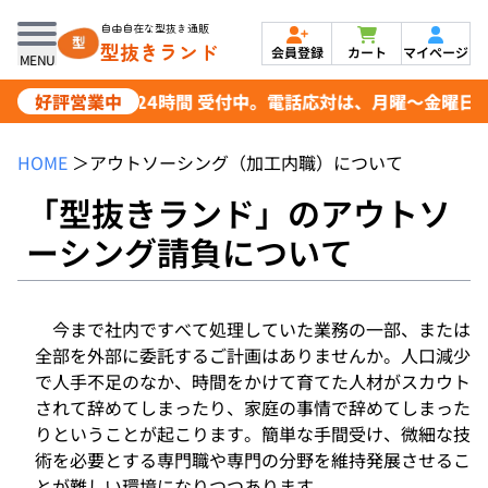
自由自在な型抜き通販
型抜きランド
会員登録
カート
マイページ
MENU
好評営業中
ご注文は24時間 受付中。電話応対は、月曜～金曜日 8:30~
HOME
＞
アウトソーシング（加工内職）について
「型抜きランド」のアウトソ
ーシング請負について
今まで社内ですべて処理していた業務の一部、または
全部を外部に委託するご計画はありませんか。人口減少
で人手不足のなか、時間をかけて育てた人材がスカウト
されて辞めてしまったり、家庭の事情で辞めてしまった
りということが起こります。簡単な手間受け、微細な技
術を必要とする専門職や専門の分野を維持発展させるこ
とが難しい環境になりつつあります。