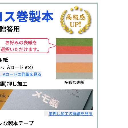
ロス巻製本
)贈答用
お好みの表紙を
選択いただけます。
用紙
、Aカード etc)
、Aカードの詳細を見る
多彩な表紙
・銀)押し加工
箔押し加工の詳細を見る
レな製本テープ