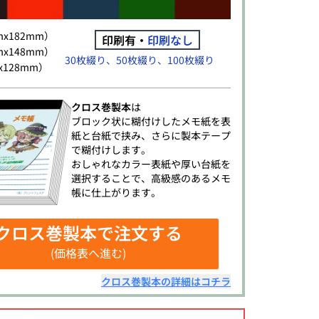
mx182mm）
印刷有・
印刷なし
mx148mm）
30枚綴り、50枚綴り、100枚綴り
x128mm）
クロス巻製本
は
ブロック状に糊付けしたメモ紙を表
紙と台紙で挟み、さらに製本テープ
で糊付けします。
おしゃれなカラー表紙や厚い台紙を
選択することで、高級感のあるメモ
帳に仕上がります。
クロス巻製本
で注文する
(価格表へ進む)
クロス巻製本
の詳細はコチラ