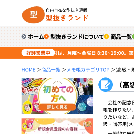
自由自在な型抜き通販
型抜きランド
ホーム
型抜きランドについて
商品一覧
 受付中。電話応対は、月曜～金曜日 8:30~19:00。第1・3土曜
好評営業中
HOME
＞
商品一覧
＞
メモ帳カテゴリTOP
＞
(高級・
（高
会社の記念
帳を作りたい
りたいなど、
級・贈答用)
一般的な紙