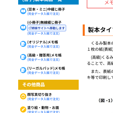
メモ
(豆本・ミニ)中綴じ冊子
(完全データ入稿で注文)
(小冊子)無線綴じ冊子
製本タイ
姉妹サイトへ移動します
(完全データ入稿で注文)
(オリジナル)メモ帳
くるみ製本
(完全データ入稿で注文)
１枚の紙(表
(高級・贈答用)メモ帳
(高級)く
(完全データ入稿で注文)
ることで、高
(リーガルパッド)メモ帳
また、表紙
(完全データ入稿で注文)
キ等で印刷し
その他商品
顔写真切り抜き
(完全データ入稿で注文)
塗り絵・動物・お面
(完全データ入稿で注文)