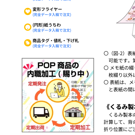
変形フライヤー
(完全データ入稿で注文)
(円形)紙うちわ
(完全データ入稿で注文)
商品タグ・値札・下げ札
(完全データ入稿で注文)
〇（図-2）
可能です。
〇 メモ紙の綴
枚綴り以外
〇 表紙は、
と表紙の間
《くるみ製
くるみ製本
計算して、背
折り位置にご