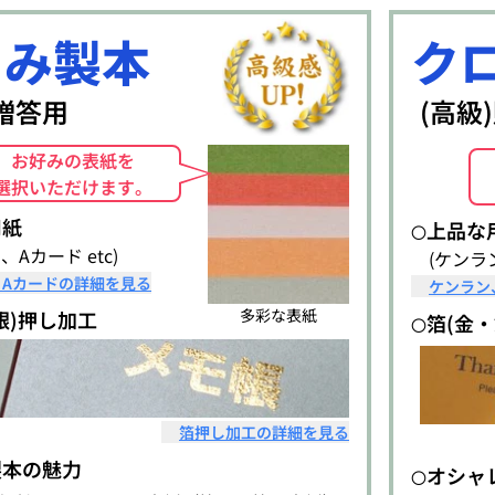
るみ製本
ク
)贈答用
(高級
お好みの表紙を
選択いただけます。
用紙
上品な
〇
、Aカード etc)
(ケンラン
、Aカードの詳細を見る
ケンラン
多彩な表紙
銀)押し加工
箔(金
〇
箔押し加工の詳細を見る
製本の魅力
オシャ
〇