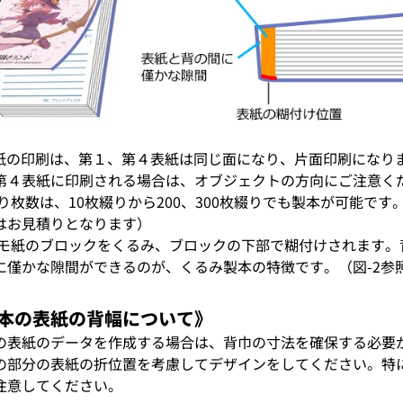
表紙の印刷は、第１、第４表紙は同じ面になり、片面印刷になり
第４表紙に印刷される場合は、オブジェクトの方向にご注意く
り枚数は、10枚綴りから200、300枚綴りでも製本が可能です。
はお見積りとなります）
メモ紙のブロックをくるみ、ブロックの下部で糊付けされます
に僅かな隙間ができるのが、くるみ製本の特徴です。（図-2参
本の表紙の背幅について》
の表紙のデータを作成する場合は、背巾の寸法を確保する必要があり
の部分の表紙の折位置を考慮してデザインをしてください。特
注意してください。