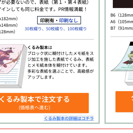
プが必要ないので、表紙（第１・第４表紙）
ザインしても同じ料金です。PR情報満載！
B6（128m
x182mm）
印刷有・
印刷なし
A6（105m
x148mm）
B7（91mm
30枚綴り、50枚綴り、100枚綴り
128mm）
くるみ製本
は
ブロック状に糊付けしたメモ紙をス
ジ加工を施した表紙でくるみ、表紙
とメモ紙本体を糊付けています。
多彩な表紙を選ぶことで、高級感が
アップします。
くるみ製本
で注文する
(価格表へ進む)
くるみ製本
の詳細はコチラ