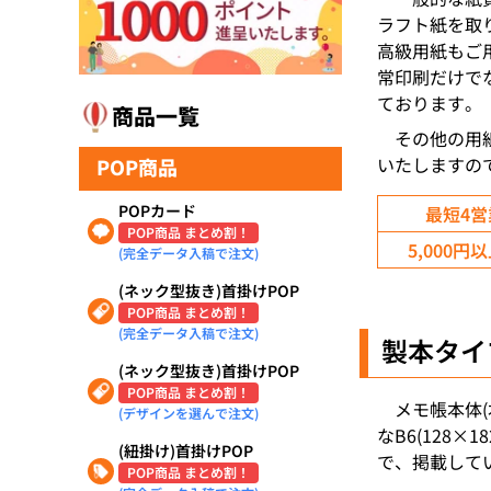
ラフト紙を取
高級用紙もご
常印刷だけで
ております。
商品一覧
その他の用
いたしますの
POP商品
POPカード
最短4
POP商品 まとめ割！
5,000
(完全データ入稿で注文)
(ネック型抜き)首掛けPOP
POP商品 まとめ割！
(完全データ入稿で注文)
製本タイ
(ネック型抜き)首掛けPOP
POP商品 まとめ割！
メモ帳本体
(デザインを選んで注文)
なB6(128×
(紐掛け)首掛けPOP
で、掲載して
POP商品 まとめ割！