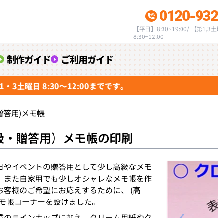
0120-932
【平日】8:30~19:00/ 【第1,3
8:30~12:00
制作ガイド
ご利用ガイド
日 8:30～12:00までです。
贈答用)メモ帳
級・贈答用）メモ帳の印刷
日やイベントの贈答用として少し高級なメモ
、また自家用でも少しオシャレなメモ帳を作
お客様のご希望にお応えするために、 (高
メモ帳コーナーを設けました。
質のラインナップに加え、クリーム用紙やク