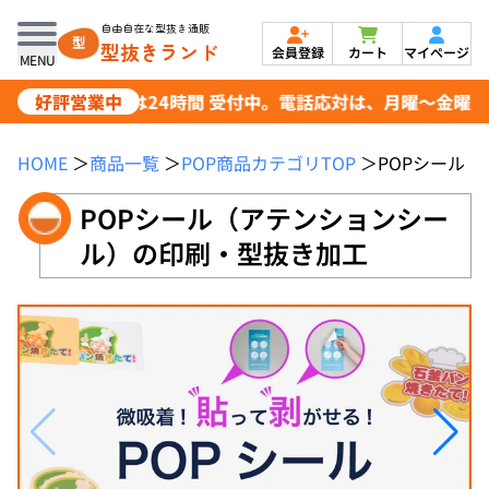
自由自在な型抜き通販
型抜きランド
会員登録
カート
マイページ
MENU
好評営業中
ご注文は24時間 受付中。電話応対は、月曜～金曜日 8:30
HOME
＞
商品一覧
＞
POP商品カテゴリTOP
＞
POPシール
POPシール（アテンションシー
ル）の印刷・型抜き加工