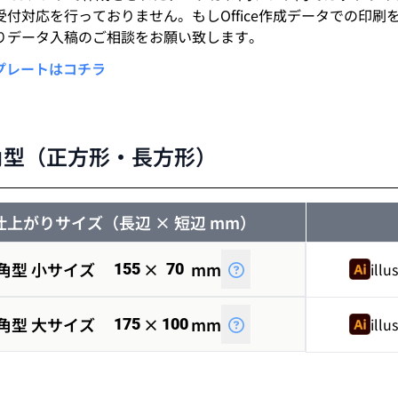
受付対応を行っておりません。もしOffice作成データでの印
りデータ入稿のご相談をお願い致します。
ンプレートはコチラ
角型（正方形・長方形）
仕上がりサイズ（長辺 × 短辺 mm）
角型 小サイズ
×
mm
illu
155
70
角型 大サイズ
×
mm
illu
175
100