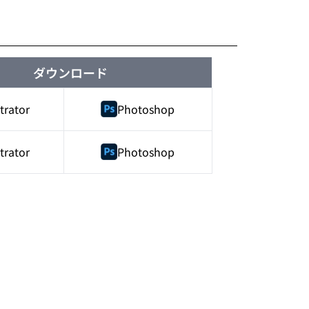
ダウンロード
strator
Photoshop
strator
Photoshop