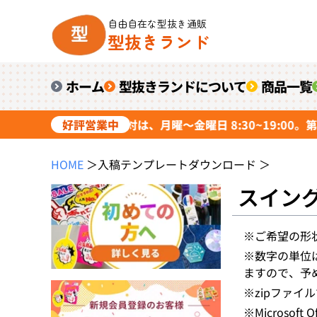
自由自在な型抜き通販
型抜きランド
ホーム
型抜きランドについて
商品一覧
間 受付中。電話応対は、月曜～金曜日 8:30~19:00。第1・3土
好評営業中
HOME
＞
入稿テンプレートダウンロード
＞
スイング
※ご希望の形
※数字の単位
ますので、予
※zipファ
※Micros