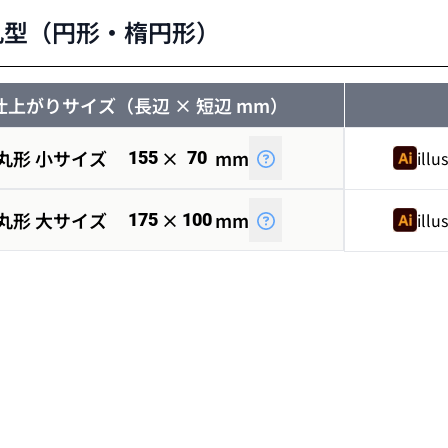
丸型（円形・楕円形）
仕上がりサイズ（長辺 × 短辺 mm）
丸形 小サイズ
×
mm
illu
155
70
丸形 大サイズ
×
mm
illu
175
100