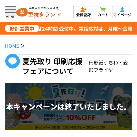
自由自在な型抜き通販
型抜きランド
会員登録
カート
マイページ
MENU
好評営業中
ご注文は24時間 受付中。電話応対は、月曜～金曜日 8:3
HOME
＞
夏先取り 印刷応援
円形紙うちわ・変
フェアについて
形フライヤー
本キャンペーンは終了いたしました。